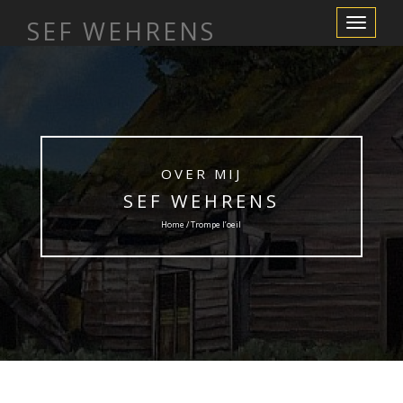
SEF WEHRENS
Toggle
Navigation
OVER MIJ
SEF WEHRENS
Home / Trompe l’oeil