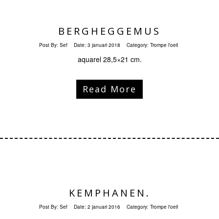
BERGHEGGEMUS
Post By:
Sef
Date:
3 januari 2018
Category:
Trompe l'oeil
aquarel 28,5×21 cm.
Read More
KEMPHANEN.
Post By:
Sef
Date:
2 januari 2016
Category:
Trompe l'oeil