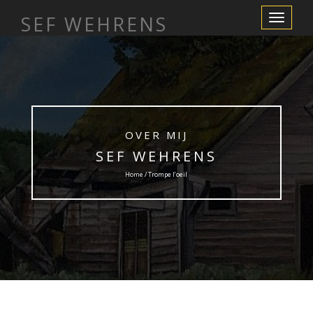
SEF WEHRENS
Toggle
Navigation
OVER MIJ
SEF WEHRENS
Home / Trompe l’oeil