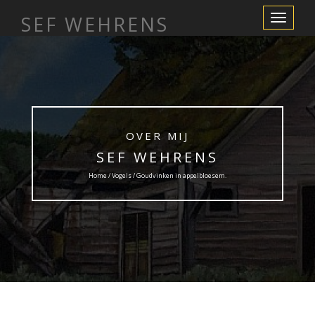
SEF WEHRENS
Toggle
Navigation
OVER MIJ
SEF WEHRENS
Home /
Vogels
/ Goudvinken in appelbloesem.