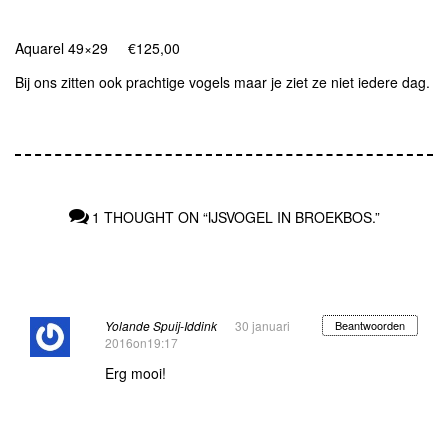
Aquarel 49×29 €125,00
Bij ons zitten ook prachtige vogels maar je ziet ze niet iedere dag.
1 THOUGHT ON “IJSVOGEL IN BROEKBOS.”
Yolande Spuij-Iddink
30 januari
Beantwoorden
2016on19:17
Erg mooi!