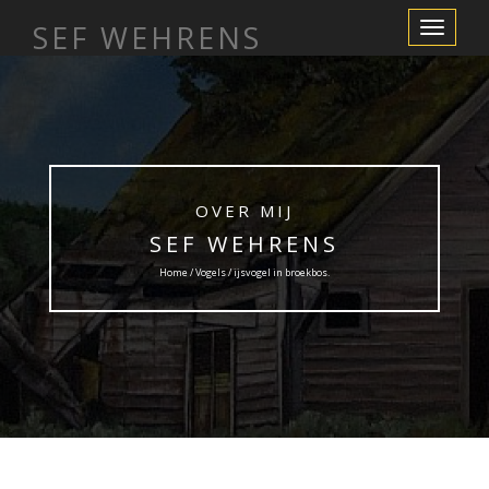
SEF WEHRENS
Toggle
Navigation
OVER MIJ
SEF WEHRENS
Home /
Vogels
/ ijsvogel in broekbos.