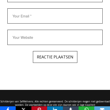
Schilderijen van SefWehrens. Alle rechten gereserveerd. De schilderijen mogen niet gedownload
worden. De voorbeelden op deze site zijn daarom ook in lage kwaliteit
Design van Joe Wehrens powered through JOESHOSTING. All Rights Reserved