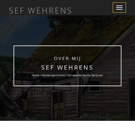
SEF WEHRENS
Toggle
Navigation
OVER MIJ
SEF WEHRENS
Home /
Hondenportretten
/ Schipperke Hasha Darlyvan