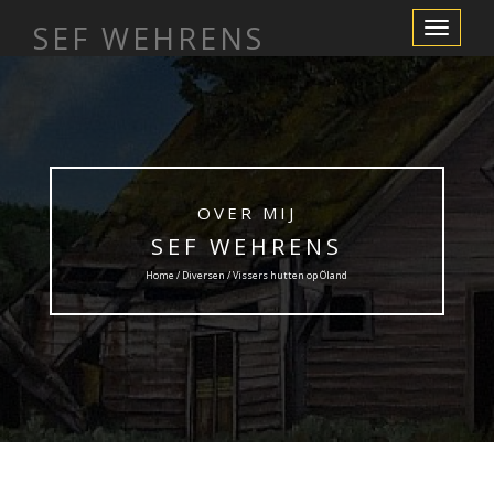
SEF WEHRENS
Toggle
Navigation
OVER MIJ
SEF WEHRENS
Home /
Diversen
/ Vissers hutten op Öland